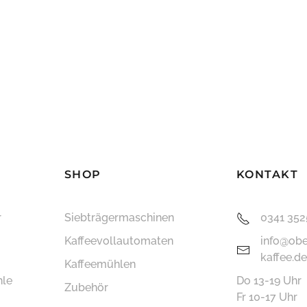
SHOP
KONTAKT
r
Siebträger­maschinen
0341 35
Kaffee­vollautomaten
info@obe
kaffee.de
Kaffeemühlen
hle
Do 13-19 Uhr
Zubehör
Fr 10-17 Uhr