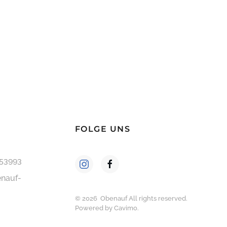
FOLGE UNS
253993
nauf-
©
2026
Obenauf All rights reserved.
Powered by
Cavimo
.