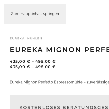
Zum Hauptinhalt springen
EUREKA
,
MÜHLEN
EUREKA MIGNON PERF
PREISSPANNE:
435,00
€
–
495,00
€
435,00 €
PREISSPANNE:
435,00
€
–
495,00
€
BIS
435,00 €
495,00 €
BIS
Eureka Mignon Perfetto Espressomühle – zuverlässig
495,00 €
KOSTENLOSES BERATUNGSGE