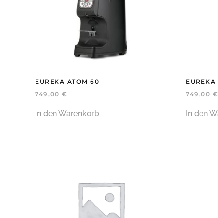
EUREKA ATOM 60
EUREKA 
749,00
€
749,00
€
In den Warenkorb
In den W