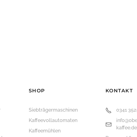
SHOP
KONTAKT
r
Siebträger­maschinen
0341 35
Kaffee­vollautomaten
info@obe
kaffee.de
Kaffeemühlen