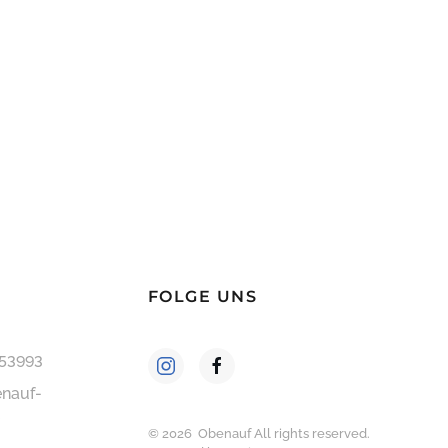
FOLGE UNS
253993
nauf-
©
2026
Obenauf All rights reserved.