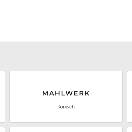
MAHL­WERK
Konisch