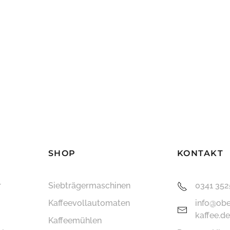
SHOP
KONTAKT
r
Siebträger­maschinen
0341 35
Kaffee­vollautomaten
info@obe
kaffee.de
Kaffeemühlen