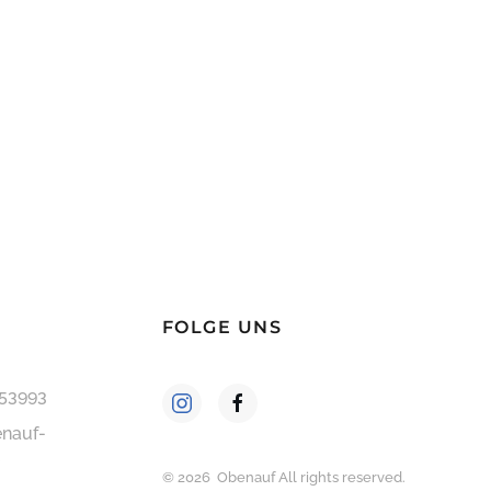
FOLGE UNS
253993
nauf-
©
2026
Obenauf All rights reserved.