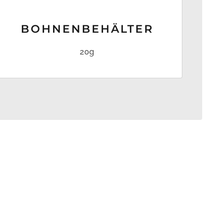
BOHNEN­BEHÄLTER
20g