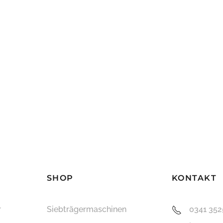
SHOP
KONTAKT
r
Siebträger­maschinen
0341 35