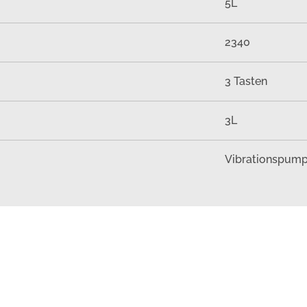
5L
2340
3 Tasten
3L
Vibrationspum