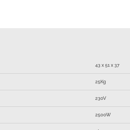
43 x 51 x 37
25Kg
230V
2500W