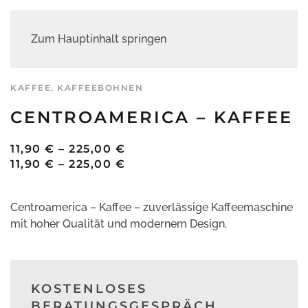
Zum Hauptinhalt springen
KAFFEE
,
KAFFEEBOHNEN
CENTROAMERICA – KAFFEE
PREISSPANNE:
11,90
€
–
225,00
€
11,90 €
PREISSPANNE:
11,90
€
–
225,00
€
BIS
11,90 €
225,00 €
BIS
Centroamerica – Kaffee – zuverlässige Kaffeemaschine
225,00 €
mit hoher Qualität und modernem Design.
KOSTENLOSES
BERATUNGSGESPRÄCH