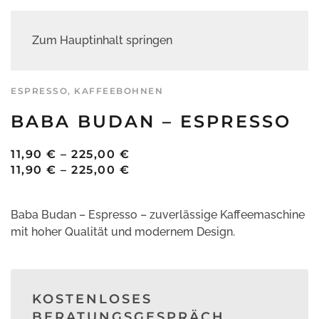
Zum Hauptinhalt springen
ESPRESSO
,
KAFFEEBOHNEN
BABA BUDAN – ESPRESSO
PREISSPANNE:
11,90
€
–
225,00
€
11,90 €
PREISSPANNE:
11,90
€
–
225,00
€
BIS
11,90 €
225,00 €
BIS
Baba Budan – Espresso – zuverlässige Kaffeemaschine
225,00 €
mit hoher Qualität und modernem Design.
KOSTENLOSES
BERATUNGSGESPRÄCH