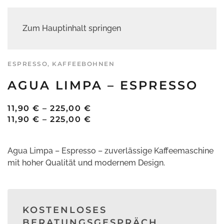
Zum Hauptinhalt springen
ESPRESSO
,
KAFFEEBOHNEN
AGUA LIMPA – ESPRESSO
PREISSPANNE:
11,90
€
–
225,00
€
11,90 €
PREISSPANNE:
11,90
€
–
225,00
€
BIS
11,90 €
225,00 €
BIS
Agua Limpa – Espresso – zuverlässige Kaffeemaschine
225,00 €
mit hoher Qualität und modernem Design.
KOSTENLOSES
BERATUNGSGESPRÄCH